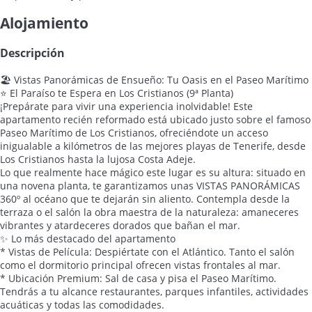
Alojamiento
Descripción
🏖️ Vistas Panorámicas de Ensueño: Tu Oasis en el Paseo Marítimo
⭐️ El Paraíso te Espera en Los Cristianos (9ª Planta)
¡Prepárate para vivir una experiencia inolvidable! Este
apartamento recién reformado está ubicado justo sobre el famoso
Paseo Marítimo de Los Cristianos, ofreciéndote un acceso
inigualable a kilómetros de las mejores playas de Tenerife, desde
Los Cristianos hasta la lujosa Costa Adeje.
Lo que realmente hace mágico este lugar es su altura: situado en
una novena planta, te garantizamos unas VISTAS PANORÁMICAS
360º al océano que te dejarán sin aliento. Contempla desde la
terraza o el salón la obra maestra de la naturaleza: amaneceres
vibrantes y atardeceres dorados que bañan el mar.
✨ Lo más destacado del apartamento
* Vistas de Película: Despiértate con el Atlántico. Tanto el salón
como el dormitorio principal ofrecen vistas frontales al mar.
* Ubicación Premium: Sal de casa y pisa el Paseo Marítimo.
Tendrás a tu alcance restaurantes, parques infantiles, actividades
acuáticas y todas las comodidades.